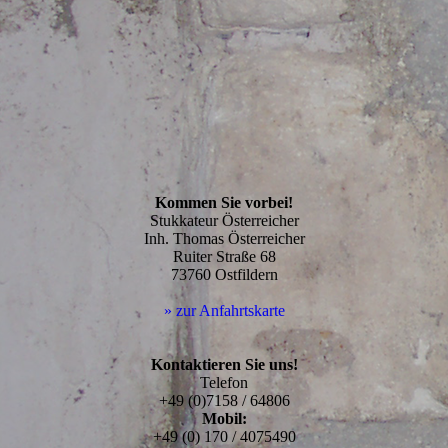
Kommen Sie vorbei!
Stukkateur Österreicher
Inh. Thomas Österreicher
Ruiter Straße 68
73760 Ostfildern
» zur Anfahrtskarte
Kontaktieren Sie uns!
Telefon
+49 (0)7158 / 64806
Mobil:
+49 (0) 170 / 4075490