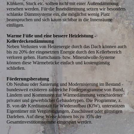
Klinkern, Stuck etc. sollten nicht mit einer Außendämmung
versehen werden. Für die Innendämmung setzen wir besonders
schlanke Dämmsysteme ein, die möglichst wenig Platz
beanspruchen und sich kaum sichtbar in die Innenräume
einfügen.
Warme Füße und eine bessere Heizleistung -
Kellerdeckendämmung
Neben Verlusten von Heizenergie durch das Dach können auch
bis zu 20% der eingesetzten Energie durch den Kellerbereich
verloren gehen. Hartschaum- bzw. Mineralwolle-Systeme
können diese Wärmebrücke einfach und kostengünstig
schließen.
Förderungsberatung
Ob Neubau oder Sanierung und Modernisierung im Bestand -
bundesweit existieren zahlreiche Förderprogramme von Bund,
Ländern und Kommunen zur Wärmedämmung verschiedener
privater und gewerblicher Gebäudetypen. Die Programme, z.
B. von der Kreditanstalt für Wiederaufbau (KfW), unterstützen
Eigentümer mit Vergünstigungen, Zuschüssen oder günstigen
Darlehen. Auf diese Weise können bis zu 35% der
Gesamtinvestitionssumme eingespart werden.