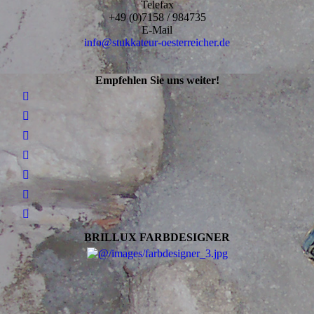
Telefax
+49 (0)7158 / 984735
E-Mail
info@stukkateur-oesterreicher.de
Empfehlen Sie uns weiter!
BRILLUX FARBDESIGNER