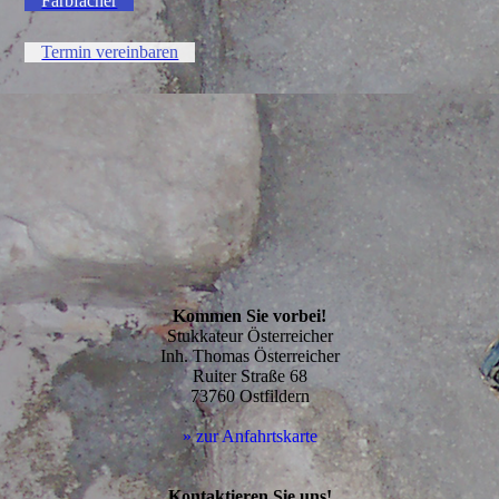
Farbfächer
Termin vereinbaren
Kommen Sie vorbei!
Stukkateur Österreicher
Inh. Thomas Österreicher
Ruiter Straße 68
73760 Ostfildern
» zur Anfahrtskarte
Kontaktieren Sie uns!