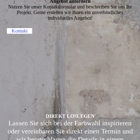
Angebot anfordern
Nutzen Sie unser Kontaktformular und beschreiben Sie uns Ihr
Projekt. Gerne erstellen wir Ihnen ein unverbindliches
individuelles Angebot!
Kontakt
DIREKT LOSLEGEN
Lassen Sie sich bei der Farbwahl inspirieren
oder vereinbaren Sie direkt einen Termin und
wir beratschlagen die Details in einem