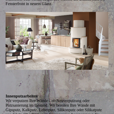
Fensterfront in neuem Glanz.
Innenputzarbeiten
Wir verputzen Ihre Wände - ob Neuverputzung oder
Putzsanierung im Bestand. Wir bereiten Ihre Wände mit
Gipsputz, Kalkputz, Lehmputz, Silikonputz oder Silikatputz