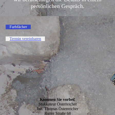
persönlichen Gespräch.
Farbfächer
Termin vereinbaren
Kommen Sie vorbei!
Stukkateur Österreicher
Inh. Thomas Österreicher
Ruiter Straße 68