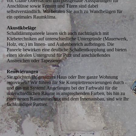
vor. Glatte Oberflächen und passgenaue Aussparungen für
Anschlüsse sowie Fenster und Türen sind dabei
selbstverständlich. Wir beraten Sie auch zu Wandbelägen für
ein optimales Raumklima.
Akustikbeläge
Schalldämmpaneele lassen sich auch nachträglich mit
Klebetechniken auf unterschiedliche Untergründe (Mauerwerk,
Holz, etc.) im Innen- und Außenbereich aufbringen. Die
Paneele bewirken eine deutliche Schallentkopplung und bieten
einen idealen Untergrund für Putz und anschließendes
Anstreichen oder Tapezieren.
Renovierungen
Sie möchten Ihr gesamtes Haus oder Ihre ganze Wohnung
renovieren? Wir führen für Sie Komplettrenovierungen durch -
und das mit System! Angefangen bei der Farbwahl für die
unterschiedlichen Räume in ansprechenden Farben, bis hin zu
einer neuen Raumaufteilung und dem Innenausbau, sind wir Ihr
fachkundiger Partner.