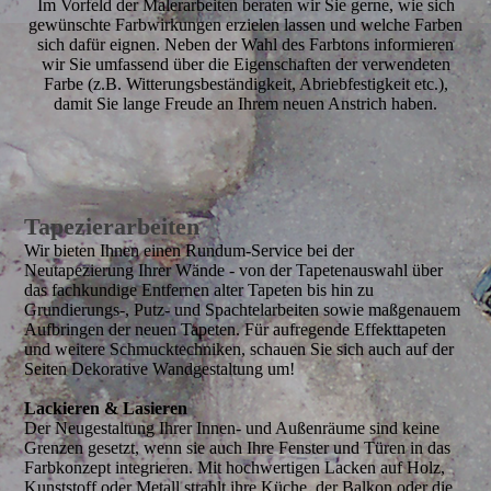
Im Vorfeld der Malerarbeiten beraten wir Sie gerne, wie sich
gewünschte Farbwirkungen erzielen lassen und welche Farben
sich dafür eignen. Neben der Wahl des Farbtons informieren
wir Sie umfassend über die Eigenschaften der verwendeten
Farbe (z.B. Witterungsbeständigkeit, Abriebfestigkeit etc.),
damit Sie lange Freude an Ihrem neuen Anstrich haben.
Tapezierarbeiten
Wir bieten Ihnen einen Rundum-Service bei der
Neutapezierung Ihrer Wände - von der Tapetenauswahl über
das fachkundige Entfernen alter Tapeten bis hin zu
Grundierungs-, Putz- und Spachtelarbeiten sowie maßgenauem
Aufbringen der neuen Tapeten. Für aufregende Effekttapeten
und weitere Schmucktechniken, schauen Sie sich auch auf der
Seiten Dekorative Wandgestaltung um!
Lackieren & Lasieren
Der Neugestaltung Ihrer Innen- und Außenräume sind keine
Grenzen gesetzt, wenn sie auch Ihre Fenster und Türen in das
Farbkonzept integrieren. Mit hochwertigen Lacken auf Holz,
Kunststoff oder Metall strahlt ihre Küche, der Balkon oder die